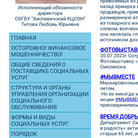
привозимых из 
назад ярмарка 
Исполняющий обязанности
продавцов, прив
директора
размеренную ат
СОГБУ "Хиславичский КЦСОН"
из товарного и
Титова Любовь Юрьевна
словом, всячес
она являлась г
ГЛАВНАЯ
источником дох
ОСТОРОЖНО! ФИНАНСОВОЕ
ФОТОВЫСТАВ
МОШЕННИЧЕСТВО!
20.07.2023г Со
Фотовыставку «
ОБЩИЕ СВЕДЕНИЯ О
Смоленска.
ПОСТАВЩИКЕ СОЦИАЛЬНЫХ
#МЫВМЕСТЕ
УСЛУГ
Маскировочные 
СТРУКТУРА И ОРГАНЫ
летом.
УПРАВЛЕНИЯ ОРГАНИЗАЦИИ
Но их никогда м
акции
#МЫВМЕ
СОЦИАЛЬНОГО
присоединились 
ОБСЛУЖИВАНИЯ
ВРЕМЯ ДОБР
ФОРМЫ И ВИДЫ
Департамент См
СОЦИАЛЬНЫХ УСЛУГ
в радость» акт
ПОРЯДОК
старше 65 лет, 