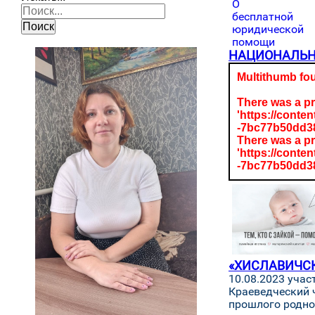
Поиск
НАЦИОНАЛЬН
Multithumb fou
There was a p
'https://cont
-7bc77b50dd3
There was a p
'https://cont
-7bc77b50dd3
«ХИСЛАВИЧСК
10.08.2023 уча
Краеведческий 
прошлого родно