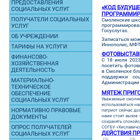
ПРЕДОСТАВЛЕНИЯ
«КОД БУДУЩЕ
СОЦИАЛЬНЫХ УСЛУГ
ПРОГРАММИР
ПОЛУЧАТЕЛИ СОЦИАЛЬНЫХ
Смоленские шко
программирован
УСЛУГ
Госуслугах.
ОБ УЧРЕЖДЕНИИ
Записаться можн
Иннополис, МФТ
ТАРИФЫ НА УСЛУГИ
ФОТОВЫСТАВ
ФИНАНСОВО-
С 18 июля 2023
ХОЗЯЙСТВЕННАЯ
посетить фотов
ДЕЯТЕЛЬНОСТЬ
в Смоленске бл
поддержки со
МАТЕРИАЛЬНО-
Администрации 
ТЕХНИЧЕСКОЕ
МЯТЕЖ ПРИГ
ОБЕСПЕЧЕНИЕ
Уважаемые смолян
СОЦИАЛЬНЫХ УСЛУГ
использоваться на
НОРМАТИВНО ПРАВОВЫЕ
патриот сейчас до
нами стоит вызов 
ДОКУМЕНТЫ
сохранять спокойс
ОПРОС ПОЛУЧАТЕЛЕЙ
СОГБУ «Хиславич
ДЕЙСТВИЯ П
СОЦИАЛЬНЫХ УСЛУГ